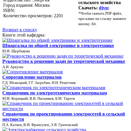
сельского хозяйства
Город издания: Москва
Скачать:
djvu;
ISBN:
*
Чтобы скачать PDF-файл,
Количество просмотров: 2201
при клике на ссылку зажмите
кнопку Alt.
Возврат к списку
Книги этой кафедры:
Шпаргалка по общей электронике и электротехнике
Ю.В. Щербакова
Руководство к решению задач по теоретической механике
А.И. Аркуша
Сопротивление материалов
Г.Д. Межецкий, Г.Г. Загребин, Н.Н. Решетник
Справочник по электротехническим материалам
Ю.В. Корицкий, В.В. Пасынков, Б.М. Тареев
Справочник по проектированию электросетей в сельской
местности
П.А. Катков, В.И. Франгулен, Э.Я. Гричевский