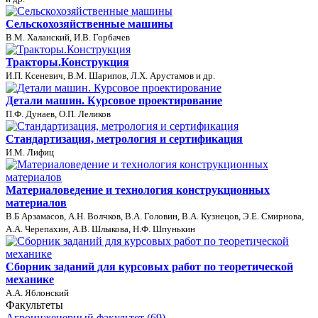
Сельскохозяйственные машины
В.М. Халанский, И.В. Горбачев
Тракторы.Конструкция
И.П. Ксеневич, В.М. Шарипов, Л.Х. Арустамов и др.
Детали машин. Курсовое проектирование
П.Ф. Дунаев, О.П. Леликов
Стандартизация, метрология и сертификация
И.М. Лифиц
Материаловедение и технология конструкционных
материалов
В.Б Арзамасов, А.Н. Волчков, В.А. Головин, В.А. Кузнецов, Э.Е. Смирнова,
А.А. Черепахин, А.В. Шлыкова, Н.Ф. Шпунькин
Сборник заданий для курсовых работ по теоретической
механике
А.А. Яблонский
Факультеты
Агроинженерный факультет (69)