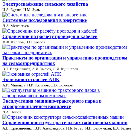
Электроснабжение сельского хозяйства
И.А. Будзко, Н.М. Зуль
Системные исследования в энергетике
Л.А. Мелентьев
Справочник по расчёту проводов и кабелей
Ф.Ф. Карпов, В.Н. Козлов
Практикум по организации и управлению производством
на сельхозпредприятиях
В.Т. Водянников, А.И.Лысюк, Л.И. Кушнарев
Экономика отраслей АПК
А.И. Минаков, Н.И. Куликов, О.В. Соколов
Эксплуатация машинно-тракторного парка в
агропромышленном комплексе
Л.А. Попов
Справочник конструктора сельскохозяйственных машин
А.В. Красниченко, В.И. Александров, Н.Б. Барер, И.П. Безручкин, Е.А. Беляев
и др.