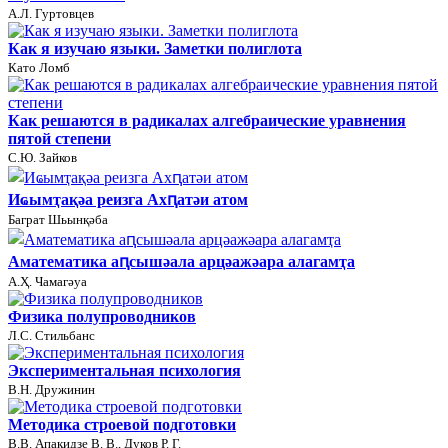
А.Л. Гуртовцев
Как я изучаю языки. Заметки полиглота
Като Ломб
Как решаются в радикалах алгебраические уравнения
пятой степени
С.Ю. Зайков
Иҩымҭақәа реизга Ахԥатәи атом
Баграт Шьынқәба
Аматематика аԥсышәала арцәажәара алагамҭа
А.Ҳ. Чамагәуа
Физика полупроводников
Л.С. Стильбанс
Экспериментальная психология
В.Н. Дружинин
Методика строевой подготовки
В.В. Апакидзе В. В., Дуков Р. Г.