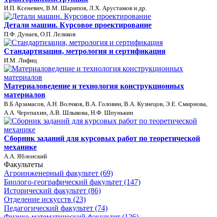
И.П. Ксеневич, В.М. Шарипов, Л.Х. Арустамов и др.
Детали машин. Курсовое проектирование
П.Ф. Дунаев, О.П. Леликов
Стандартизация, метрология и сертификация
И.М. Лифиц
Материаловедение и технология конструкционных
материалов
В.Б Арзамасов, А.Н. Волчков, В.А. Головин, В.А. Кузнецов, Э.Е. Смирнова,
А.А. Черепахин, А.В. Шлыкова, Н.Ф. Шпунькин
Сборник заданий для курсовых работ по теоретической
механике
А.А. Яблонский
Факультеты
Агроинженерный факультет (69)
Биолого-географический факультет (147)
Исторический факультет (86)
Отделение искусств (23)
Педагогический факультет (74)
Физико-математический факультет (126)