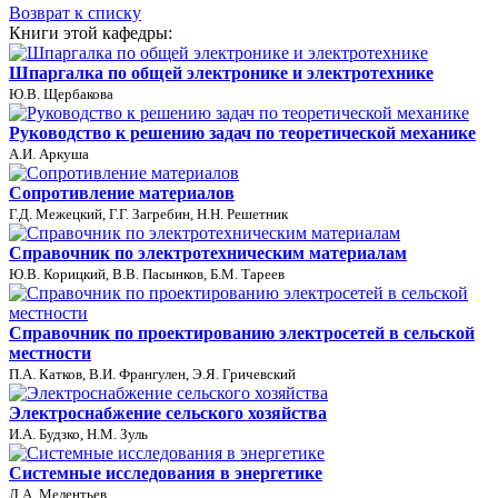
Возврат к списку
Книги этой кафедры:
Шпаргалка по общей электронике и электротехнике
Ю.В. Щербакова
Руководство к решению задач по теоретической механике
А.И. Аркуша
Сопротивление материалов
Г.Д. Межецкий, Г.Г. Загребин, Н.Н. Решетник
Справочник по электротехническим материалам
Ю.В. Корицкий, В.В. Пасынков, Б.М. Тареев
Справочник по проектированию электросетей в сельской
местности
П.А. Катков, В.И. Франгулен, Э.Я. Гричевский
Электроснабжение сельского хозяйства
И.А. Будзко, Н.М. Зуль
Системные исследования в энергетике
Л.А. Мелентьев