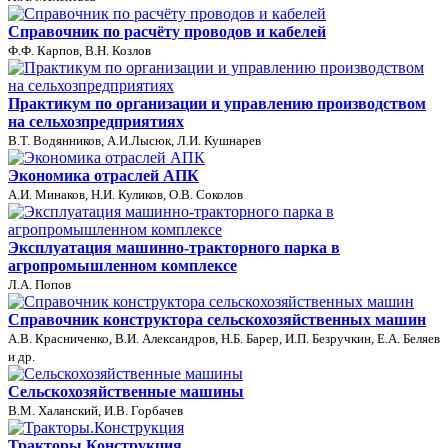
Справочник по расчёту проводов и кабелей
Ф.Ф. Карпов, В.Н. Козлов
Практикум по организации и управлению производством
на сельхозпредприятиях
В.Т. Водянников, А.И.Лысюк, Л.И. Кушнарев
Экономика отраслей АПК
А.И. Минаков, Н.И. Куликов, О.В. Соколов
Эксплуатация машинно-тракторного парка в
агропромышленном комплексе
Л.А. Попов
Справочник конструктора сельскохозяйственных машин
А.В. Красниченко, В.И. Александров, Н.Б. Барер, И.П. Безручкин, Е.А. Беляев
и др.
Сельскохозяйственные машины
В.М. Халанский, И.В. Горбачев
Тракторы.Конструкция