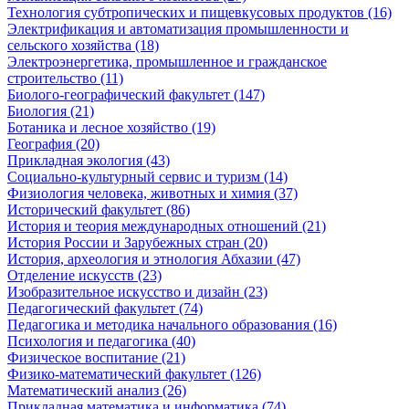
Технология субтропических и пищевкусовых продуктов (16)
Электрификация и автоматизация промышленности и
сельского хозяйства (18)
Электроэнергетика, промышленное и гражданское
строительство (11)
Биолого-географический факультет (147)
Биология (21)
Ботаника и лесное хозяйство (19)
География (20)
Прикладная экология (43)
Социально-культурный сервис и туризм (14)
Физиология человека, животных и химия (37)
Исторический факультет (86)
История и теория международных отношений (21)
История России и Зарубежных стран (20)
История, археология и этнология Абхазии (47)
Отделение искусств (23)
Изобразительное искусство и дизайн (23)
Педагогический факультет (74)
Педагогика и методика начального образования (16)
Психология и педагогика (40)
Физическое воспитание (21)
Физико-математический факультет (126)
Математический анализ (26)
Прикладная математика и информатика (74)