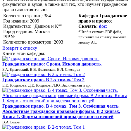
факультетов и вузов, а также для тех, кто изучает гражданское
право самостоятельно.
Колчество страниц: 384
Кафедра: Гражданское
Год издания: 2009
право и процесс
Издательство: "Дашков и К°"
Скачать:
doc;
Город издания: Москва
*
Чтобы скачать PDF-файл,
ISBN:
при клике на ссылку зажмите
Количество просмотров: 2093
кнопку Alt.
Возврат к списку
Книги этой кафедры:
Гражданское право: Сроки. Исковая давность.
Б.А. Булаевский, В.В. Долинская, В.Л. Слесарев
Гражданское право. В 2-х томах. Том 2
Е.Е. Богданова, Д.Е. Богданов, Л.Ю. Василевская и др.
Гражданское право. В 4 томах. Том 3. Особенная часть.
Абсолютные гражданско-правовые формы. В 2 книгах.
Книга 1. Формы отношений принадлежности вещей
В.А. Белов