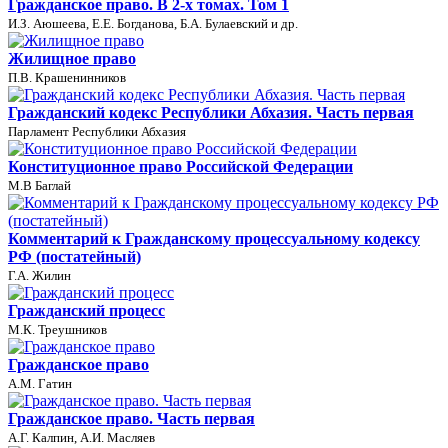
Гражданское право. В 2-х томах. Том 1
И.З. Аюшеева, Е.Е. Богданова, Б.А. Булаевский и др.
Жилищное право
П.В. Крашенинников
Гражданский кодекс Республики Абхазия. Часть первая
Парламент Республики Абхазия
Конституционное право Российской Федерации
М.В Баглай
Комментарий к Гражданскому процессуальному кодексу
РФ (постатейный)
Г.А. Жилин
Гражданский процесс
М.К. Треушников
Гражданское право
А.М. Гатин
Гражданское право. Часть первая
А.Г. Калпин, А.И. Масляев